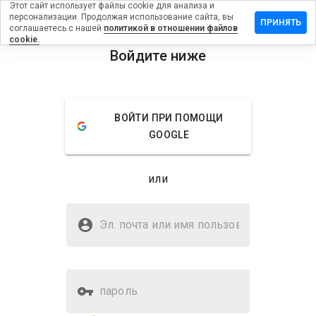
Этот сайт использует файлы cookie для анализа и
персонализации. Продолжая использование сайта, вы
тавить
ПРИНЯТЬ
соглашаетесь с нашей
политикой в отношении файлов
зыв на
cookie.
psfor.me
Войдите ниже
menu
Обзор
Отзывы
Информация
ВОЙТИ ПРИ ПОМОЩИ
Как бы
GOOGLE
вы
оценили
этот
или
сайт от
1 до 5?
Безопасен ли mapsfor.me?
Эл. почта или имя
Доверено WOT
пользователя
пароль
Оценка безопасности веб-
18%
сайта