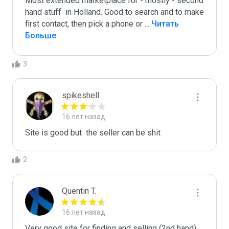
Most extended marketplace for - mostly - second 
hand stuff  in Holland. Good to search and to make 
first contact, then pick a phone or 
...
 Читать 
Больше
3
spikeshell
16 лет назад
Site is good but  the seller can be shit
2
Quentin T.
16 лет назад
Very good site for finding and selling (2nd hand) 