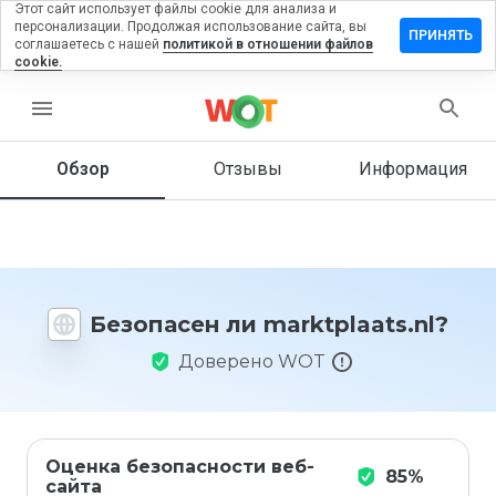
Этот сайт использует файлы cookie для анализа и
персонализации. Продолжая использование сайта, вы
авить
ПРИНЯТЬ
соглашаетесь с нашей
политикой в отношении файлов
ыв на
cookie.
ktplaats.nl
menu
Обзор
Отзывы
Информация
Как бы
вы
оценили
этот
сайт от
1 до 5?
Безопасен ли marktplaats.nl?
Доверено WOT
Оценка безопасности веб-
85%
сайта