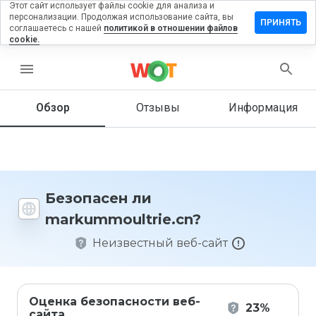
Этот сайт использует файлы cookie для анализа и
персонализации. Продолжая использование сайта, вы
ить отзыв
ПРИНЯТЬ
соглашаетесь с нашей
политикой в отношении файлов
cookie.
mmoultrie.cn
menu
Обзор
Отзывы
Информация
Как бы
вы
оценили
этот
сайт от
1 до 5?
Безопасен ли
markummoultrie.cn?
Неизвестный веб-сайт
Оценка безопасности веб-
23%
сайта