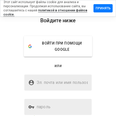
Этот сайт использует файлы cookie для анализа и
персонализации. Продолжая использование сайта, вы
тавить
ПРИНЯТЬ
соглашаетесь с нашей
политикой в отношении файлов
зыв на
cookie.
ytaylor.ca
Войдите ниже
menu
Обзор
Отзывы
Информация
ВОЙТИ ПРИ ПОМОЩИ
Как бы
GOOGLE
вы
оценили
этот
или
сайт от
1 до 5?
Безопасен ли marytaylor.ca?
Эл. почта или имя
Неизвестный веб-сайт
пользователя
пароль
Оценка безопасности веб-
3%
сайта