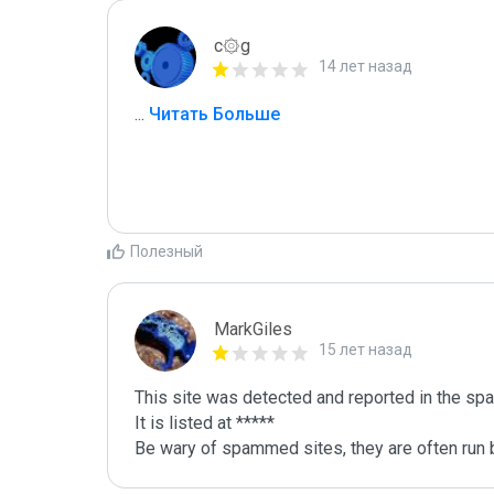
c۞g
14 лет назад
...
 Читать Больше
Полезный
MarkGiles
15 лет назад
This site was detected and reported in the spa
It is listed at *****

Be wary of spammed sites, they are often run b