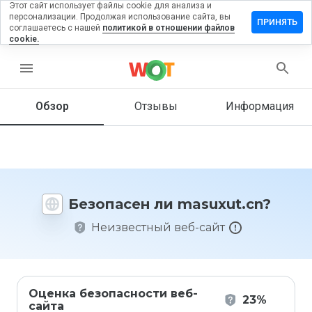
Этот сайт использует файлы cookie для анализа и
персонализации. Продолжая использование сайта, вы
тавить
ПРИНЯТЬ
соглашаетесь с нашей
политикой в отношении файлов
зыв на
cookie.
suxut.cn
menu
Обзор
Отзывы
Информация
Как бы
вы
оценили
этот
сайт от
1 до 5?
Безопасен ли masuxut.cn?
Неизвестный веб-сайт
Оценка безопасности веб-
23%
сайта