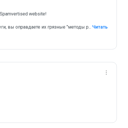
pamvertised website!

уги, вы оправдаете их грязные "методы р
...
 Читать 