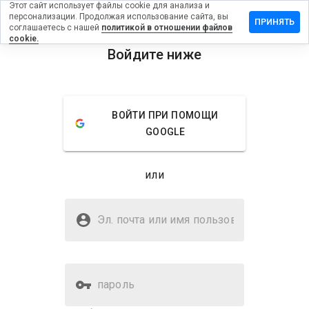
Этот сайт использует файлы cookie для анализа и
персонализации. Продолжая использование сайта, вы
ить отзыв
ПРИНЯТЬ
соглашаетесь с нашей
политикой в отношении файлов
cookie.
shopsmaw.ru
Войдите ниже
menu
Обзор
Отзывы
Информация
ВОЙТИ ПРИ ПОМОЩИ
Как бы
GOOGLE
вы
оценили
этот
или
сайт от
1 до 5?
Безопасен ли
medicshopsmaw.ru?
Эл. почта или имя
пользователя
WOT не доверяет
пароль
Оценка безопасности веб-
36%
сайта