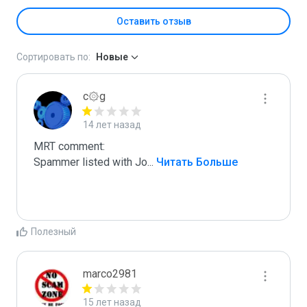
Оставить отзыв
Сортировать по:
Новые
c۞g
14 лет назад
MRT comment:

Spammer listed with Jo
...
 Читать Больше
Полезный
marco2981
15 лет назад