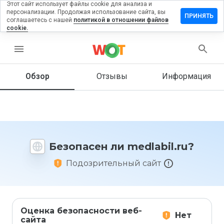
Этот сайт использует файлы cookie для анализа и
персонализации. Продолжая использование сайта, вы
ставить
ПРИНЯТЬ
соглашаетесь с нашей
политикой в отношении файлов
зыв на
cookie.
dlabil.ru
menu
Обзор
Отзывы
Информация
Как бы
вы
оценили
этот
сайт от
1 до 5?
Безопасен ли medlabil.ru?
Подозрительный сайт
Оценка безопасности веб-
Нет
сайта