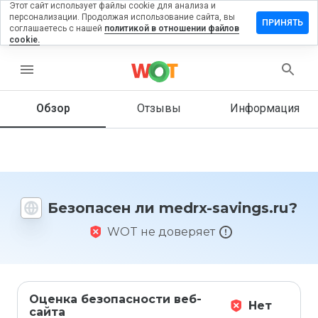
Этот сайт использует файлы cookie для анализа и
персонализации. Продолжая использование сайта, вы
ставить
ПРИНЯТЬ
соглашаетесь с нашей
политикой в отношении файлов
тзыв на
cookie.
edrx-
vings.ru
menu
Обзор
Отзывы
Информация
Как бы
вы
оценили
этот
сайт от
Безопасен ли medrx-savings.ru?
1 до 5?
WOT не доверяет
Оценка безопасности веб-
Нет
сайта