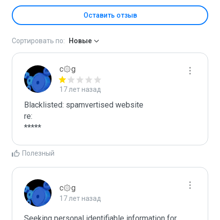
Оставить отзыв
Сортировать по:
Новые
c۞g
17 лет назад
Blacklisted: spamvertised website

re:

*****
Полезный
c۞g
17 лет назад
Seeking personal identifiable information for 