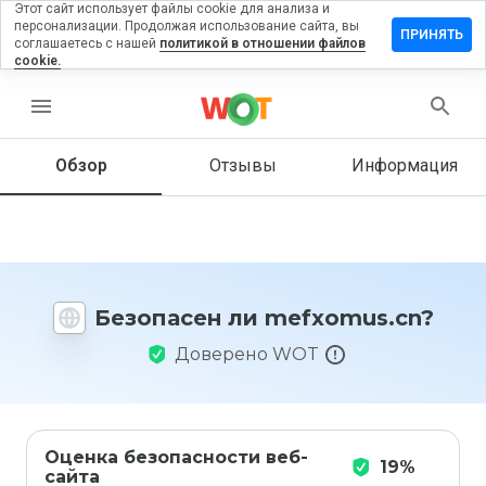
Этот сайт использует файлы cookie для анализа и
персонализации. Продолжая использование сайта, вы
авить
ПРИНЯТЬ
соглашаетесь с нашей
политикой в отношении файлов
ыв на
cookie.
xomus.cn
menu
Обзор
Отзывы
Информация
Как бы
вы
оценили
этот
сайт от
1 до 5?
Безопасен ли mefxomus.cn?
Доверено WOT
Оценка безопасности веб-
19%
сайта