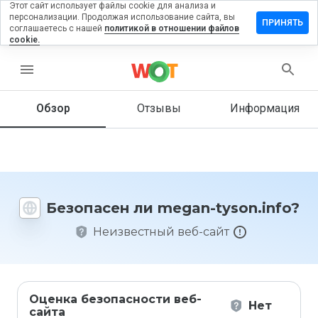
Этот сайт использует файлы cookie для анализа и
персонализации. Продолжая использование сайта, вы
ставить
ПРИНЯТЬ
соглашаетесь с нашей
политикой в отношении файлов
тзыв на
cookie.
egan-
yson.info
menu
Обзор
Отзывы
Информация
Как бы
вы
оценили
этот
сайт от
Безопасен ли megan-tyson.info?
1 до 5?
Неизвестный веб-сайт
Оценка безопасности веб-
Нет
сайта