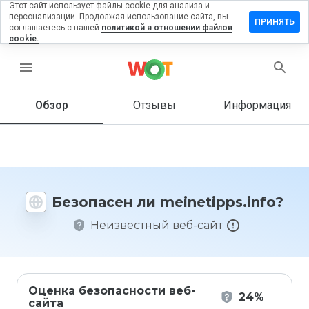
Этот сайт использует файлы cookie для анализа и
персонализации. Продолжая использование сайта, вы
авить
ПРИНЯТЬ
соглашаетесь с нашей
политикой в отношении файлов
ыв на
cookie.
etipps.info
menu
Обзор
Отзывы
Информация
Как бы
вы
оценили
этот
сайт от
1 до 5?
Безопасен ли meinetipps.info?
Неизвестный веб-сайт
Оценка безопасности веб-
24%
сайта