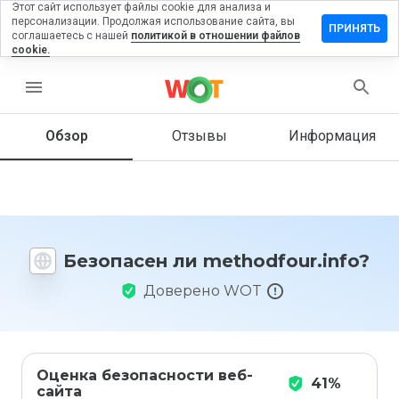
Этот сайт использует файлы cookie для анализа и
персонализации. Продолжая использование сайта, вы
авить
ПРИНЯТЬ
соглашаетесь с нашей
политикой в отношении файлов
в на
cookie.
odfour.info
menu
Обзор
Отзывы
Информация
Как бы
вы
оценили
этот
сайт от
1 до 5?
Безопасен ли methodfour.info?
Доверено WOT
Оценка безопасности веб-
41%
сайта