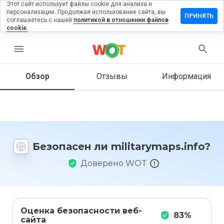
Этот сайт использует файлы cookie для анализа и
персонализации. Продолжая использование сайта, вы
вить отзыв
ПРИНЯТЬ
соглашаетесь с нашей
политикой в отношении файлов
cookie.
arymaps.info
menu
Обзор
Отзывы
Информация
Как бы
вы
оценили
этот
сайт от
1 до 5?
Безопасен ли militarymaps.info?
Доверено WOT
Оценка безопасности веб-
83%
сайта