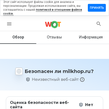
Этот сайт использует файлы cookie для анализа и
персонализации. Продолжая использование сайта, вы
ставить
ПРИНЯТЬ
соглашаетесь с нашей
политикой в отношении файлов
тзыв на
cookie.
lkhop.ru
menu
Обзор
Отзывы
Информация
Как бы
вы
оценили
этот
сайт от
1 до 5?
Безопасен ли milkhop.ru?
Неизвестный веб-сайт
Оценка безопасности веб-
Нет
сайта