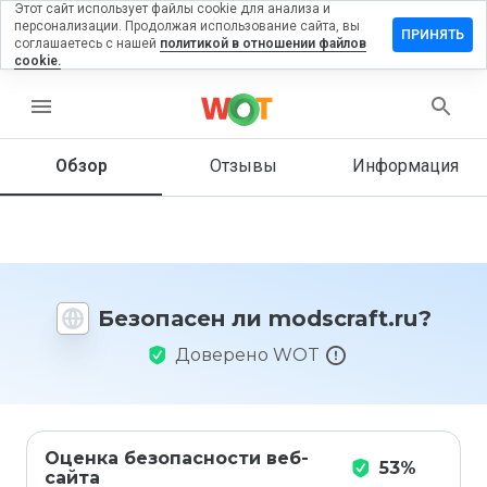
Этот сайт использует файлы cookie для анализа и
персонализации. Продолжая использование сайта, вы
тавить
ПРИНЯТЬ
соглашаетесь с нашей
политикой в отношении файлов
зыв на
cookie.
scraft.ru
menu
Обзор
Отзывы
Информация
Как бы
вы
оценили
этот
сайт от
1 до 5?
Безопасен ли modscraft.ru?
Доверено WOT
Оценка безопасности веб-
53%
сайта