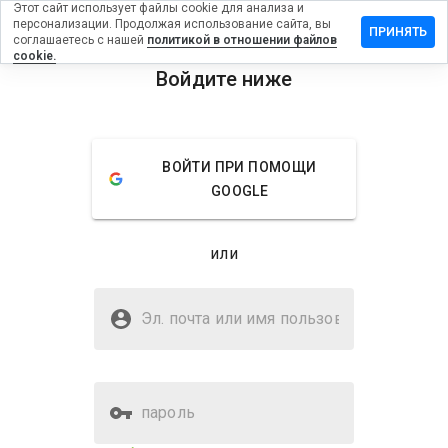
Этот сайт использует файлы cookie для анализа и
персонализации. Продолжая использование сайта, вы
тавить
ПРИНЯТЬ
соглашаетесь с нашей
политикой в отношении файлов
зыв на
cookie.
stbuy.net
Войдите ниже
menu
Обзор
Отзывы
Информация
ВОЙТИ ПРИ ПОМОЩИ
Как бы
GOOGLE
вы
оценили
этот
или
сайт от
1 до 5?
Безопасен ли mostbuy.net?
Эл. почта или имя
Доверено WOT
пользователя
пароль
Оценка безопасности веб-
43%
сайта