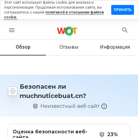
Этот сайт использует файлы cookie для анализа и
персонализации. Продолжая использование сайта, вы
ить отзыв
ПРИНЯТЬ
соглашаетесь с нашей
политикой в отношении файлов
cookie.
uticebuat.cn
menu
Обзор
Отзывы
Информация
Как бы
вы
оценили
этот
сайт от
1 до 5?
Безопасен ли
muchnuticebuat.cn?
Неизвестный веб-сайт
Оценка безопасности веб-
23%
сайта