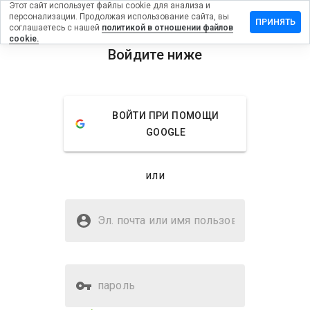
Этот сайт использует файлы cookie для анализа и
персонализации. Продолжая использование сайта, вы
ставить
ПРИНЯТЬ
соглашаетесь с нашей
политикой в отношении файлов
тзыв на
cookie.
lti-
Войдите ниже
uper-
menu
ay.ru
Обзор
Отзывы
Информация
ВОЙТИ ПРИ ПОМОЩИ
GOOGLE
Как бы
вы
или
оценили
этот
Безопасен ли multi-super-
сайт от
play.ru?
1 до 5?
Эл. почта или имя
пользователя
Подозрительный сайт
пароль
Оценка безопасности веб-
5%
сайта