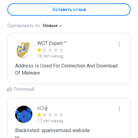
Оставить отзыв
Сортировать по:
Новые
WOT Expert.™
16 лет назад
Address Is Used For Connection And Download 
Of Malware.
Полезный
c۞g
17 лет назад
Blacklisted: spamvertised website

re:
