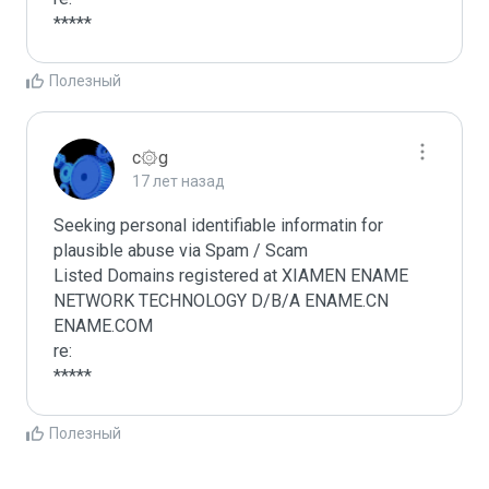
*****
Полезный
c۞g
17 лет назад
Seeking personal identifiable informatin for 
plausible abuse via Spam / Scam

Listed Domains registered at XIAMEN ENAME 
NETWORK TECHNOLOGY D/B/A ENAME.CN 
ENAME.COM

re:

*****
Полезный