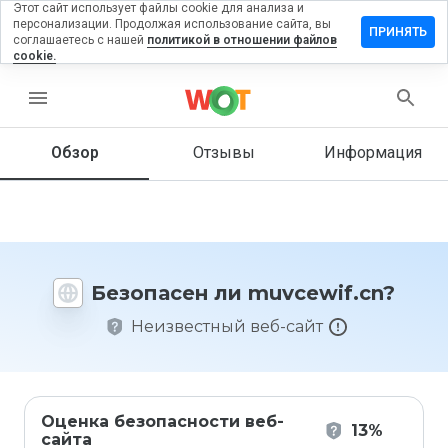
Этот сайт использует файлы cookie для анализа и
персонализации. Продолжая использование сайта, вы
тавить
ПРИНЯТЬ
соглашаетесь с нашей
политикой в отношении файлов
зыв на
cookie.
vcewif.cn
menu
Обзор
Отзывы
Информация
Как бы
вы
оценили
этот
сайт от
1 до 5?
Безопасен ли muvcewif.cn?
Неизвестный веб-сайт
Оценка безопасности веб-
13%
сайта