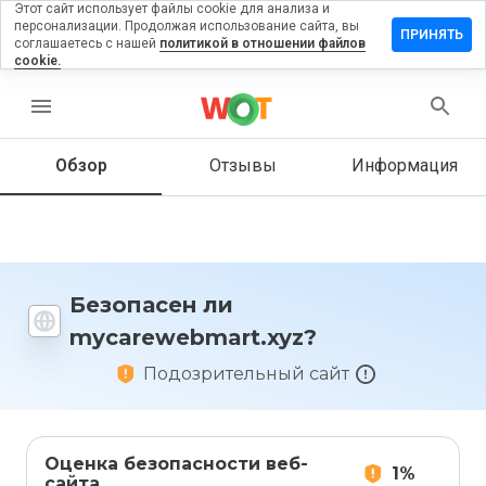
Этот сайт использует файлы cookie для анализа и
персонализации. Продолжая использование сайта, вы
ить отзыв
ПРИНЯТЬ
соглашаетесь с нашей
политикой в отношении файлов
cookie.
ewebmart.xyz
menu
Обзор
Отзывы
Информация
Как бы
вы
оценили
этот
сайт от
1 до 5?
Безопасен ли
mycarewebmart.xyz?
Подозрительный сайт
Оценка безопасности веб-
1%
сайта