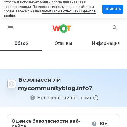
Этот сайт использует файлы cookie для анализа и
персонализации. Продолжая использование сайта, вы
ть отзыв на
ПРИНЯТЬ
соглашаетесь с нашей
политикой в отношении файлов
nityblog.info
cookie.
menu
Обзор
Отзывы
Информация
Как бы
вы
оценили
этот
сайт от
1 до 5?
Безопасен ли
mycommunityblog.info?
Неизвестный веб-сайт
Оценка безопасности веб-
10%
сайта