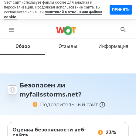
Этот сайт использует файлы cookie для анализа и
персонализации. Продолжая использование сайта, вы
вить отзыв
ПРИНЯТЬ
соглашаетесь с нашей
политикой в отношении файлов
cookie.
lsstorms.net
menu
Обзор
Отзывы
Информация
Как бы
вы
оценили
этот
сайт от
1 до 5?
Безопасен ли
myfallsstorms.net?
Подозрительный сайт
Оценка безопасности веб-
23%
сайта