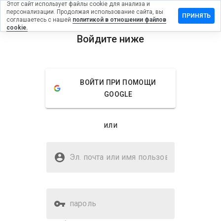
Этот сайт использует файлы cookie для анализа и
персонализации. Продолжая использование сайта, вы
вить отзыв
ПРИНЯТЬ
соглашаетесь с нашей
политикой в отношении файлов
cookie.
ckymates.cn
Войдите ниже
menu
Обзор
Отзывы
Информация
ВОЙТИ ПРИ ПОМОЩИ
Как бы
GOOGLE
вы
оценили
этот
или
сайт от
1 до 5?
Безопасен ли myluckymates.cn?
Эл. почта или имя
Подозрительный сайт
пользователя
пароль
Оценка безопасности веб-
23%
сайта