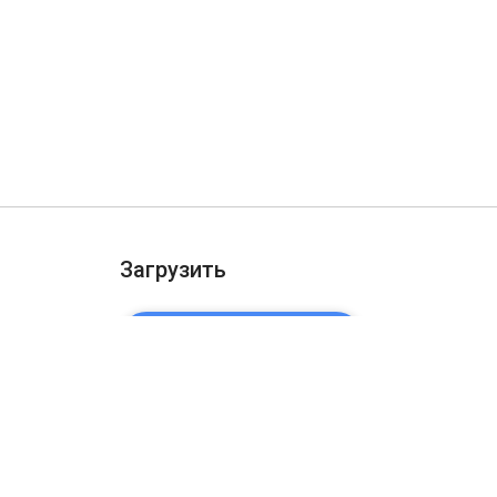
Загрузить
ДОБАВИТЬ В CHROME
ости