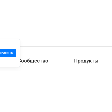
ПРИНЯТЬ
Сообщество
Продукты
Служба Поддержки
Загрузить
Сообщество
Мобильная версия
Wiki
Разработчика
Права на сайт
Проверка безопасн