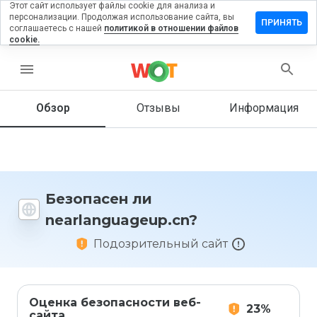
Этот сайт использует файлы cookie для анализа и
персонализации. Продолжая использование сайта, вы
ить отзыв
ПРИНЯТЬ
соглашаетесь с нашей
политикой в отношении файлов
cookie.
anguageup.cn
menu
Обзор
Отзывы
Информация
Как бы
вы
оценили
этот
сайт от
1 до 5?
Безопасен ли
nearlanguageup.cn?
Подозрительный сайт
Оценка безопасности веб-
23%
сайта