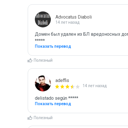
Advocatus Diaboli
14 лет назад
Домен был удален из БЛ вредоносных домен
*****
Показать перевод
Полезный
adeffis
14 лет назад
delistado según *****
Показать перевод
Полезный