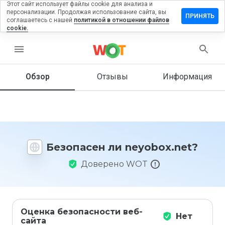
Этот сайт использует файлы cookie для анализа и
персонализации. Продолжая использование сайта, вы
тавить
ПРИНЯТЬ
соглашаетесь с нашей
политикой в отношении файлов
зыв на
cookie.
yobox.net
menu
Обзор
Отзывы
Информация
Как бы
вы
оценили
этот
сайт от
1 до 5?
Безопасен ли neyobox.net?
Доверено WOT
Оценка безопасности веб-
Нет
сайта