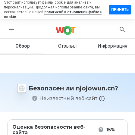
Этот сайт использует файлы cookie для анализа и
персонализации. Продолжая использование сайта, вы
тавить
ПРИНЯТЬ
соглашаетесь с нашей
политикой в отношении файлов
зыв на
cookie.
ojowun.cn
menu
Обзор
Отзывы
Информация
Как бы
вы
оценили
этот
сайт от
1 до 5?
Безопасен ли njojowun.cn?
Неизвестный веб-сайт
Оценка безопасности веб-
15%
сайта