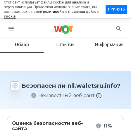
Этот сайт использует файлы cookie для анализа и
персонализации. Продолжая использование сайта, вы
авить
ПРИНЯТЬ
соглашаетесь с нашей
политикой в отношении файлов
ыв на
cookie.
aletsru.info
menu
Обзор
Отзывы
Информация
Как бы
вы
оценили
этот
сайт от
1 до 5?
Безопасен ли nll.waletsru.info?
Неизвестный веб-сайт
Оценка безопасности веб-
11%
сайта