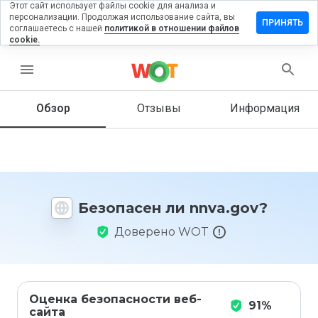
Этот сайт использует файлы cookie для анализа и
персонализации. Продолжая использование сайта, вы
ставить
ПРИНЯТЬ
соглашаетесь с нашей
политикой в отношении файлов
тзыв на
cookie.
nva.gov
menu
Обзор
Отзывы
Информация
Как бы
вы
оценили
этот
сайт от
1 до 5?
Безопасен ли nnva.gov?
Доверено WOT
Оценка безопасности веб-
91%
сайта