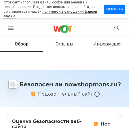
Этот сайт использует файлы cookie для анализа и
персонализации. Продолжая использование сайта, вы
вить
ПРИНЯТЬ
соглашаетесь с нашей
политикой в отношении файлов
в на
cookie.
hopmans.ru
menu
Обзор
Отзывы
Информация
Как бы
вы
оценили
этот
сайт от
1 до 5?
Безопасен ли nowshopmans.ru?
Подозрительный сайт
Оценка безопасности веб-
Нет
сайта