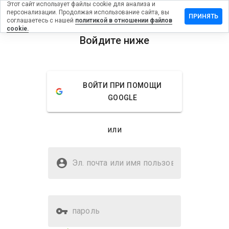
Этот сайт использует файлы cookie для анализа и
персонализации. Продолжая использование сайта, вы
тавить
ПРИНЯТЬ
соглашаетесь с нашей
политикой в отношении файлов
зыв на
cookie.
waziq.cn
Войдите ниже
menu
Обзор
Отзывы
Информация
ВОЙТИ ПРИ ПОМОЩИ
Как бы
GOOGLE
вы
оценили
этот
или
сайт от
1 до 5?
Безопасен ли nuwaziq.cn?
Эл. почта или имя
Подозрительный сайт
пользователя
пароль
Оценка безопасности веб-
23%
сайта