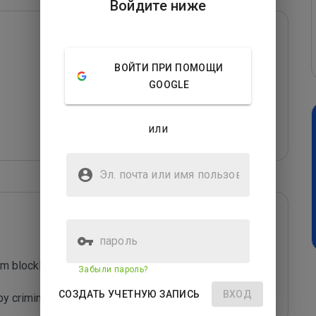
Войдите ниже
ВОЙТИ ПРИ ПОМОЩИ
GOOGLE
или
Эл. почта или имя
пользователя
пароль
m blocklist maintained by Joe Wein.

Забыли пароль?
СОЗДАТЬ УЧЕТНУЮ ЗАПИСЬ
ВХОД
y criminals who are out to defraud you.