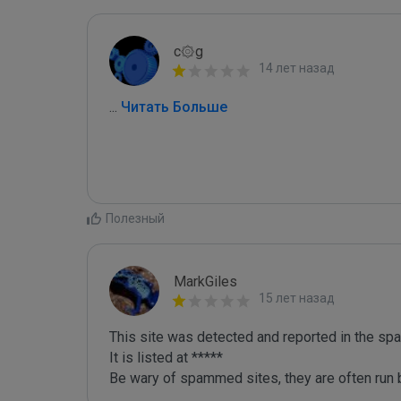
c۞g
14 лет назад
...
 Читать Больше
Полезный
MarkGiles
15 лет назад
This site was detected and reported in the spa
It is listed at *****

Be wary of spammed sites, they are often run b