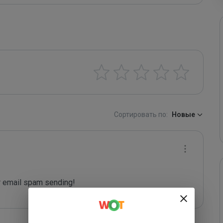
Сортировать по:
Новые
 email spam sending!