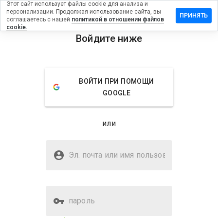
Этот сайт использует файлы cookie для анализа и
персонализации. Продолжая использование сайта, вы
ставить
ПРИНЯТЬ
соглашаетесь с нашей
политикой в отношении файлов
тзыв на
cookie.
gdg.ru
Войдите ниже
menu
Обзор
Отзывы
Информация
ВОЙТИ ПРИ ПОМОЩИ
Как бы
GOOGLE
вы
оценили
этот
или
сайт от
1 до 5?
Безопасен ли ogdg.ru?
Эл. почта или имя
Доверено WOT
пользователя
пароль
Оценка безопасности веб-
56%
сайта