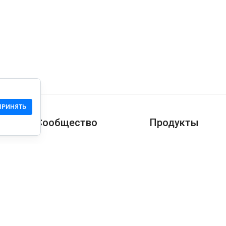
ПРИНЯТЬ
Сообщество
Продукты
Служба Поддержки
Загрузить
Сообщество
Мобильная версия
Wiki
Разработчика
Права на сайт
Проверка безопасн