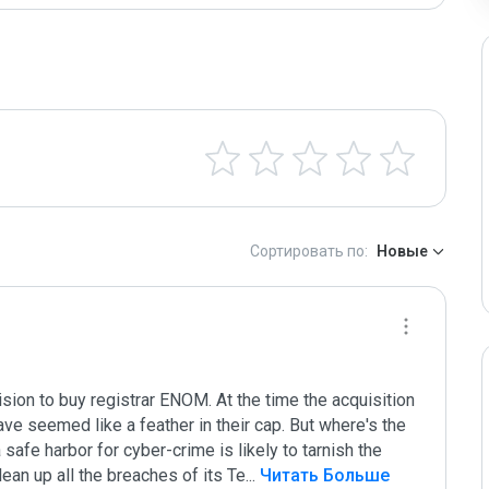
Сортировать по:
Новые
on to buy registrar ENOM. At the time the acquisition 
ve seemed like a feather in their cap. But where's the 
afe harbor for cyber-crime is likely to tarnish the 
ean up all the breaches of its Te
...
 Читать Больше