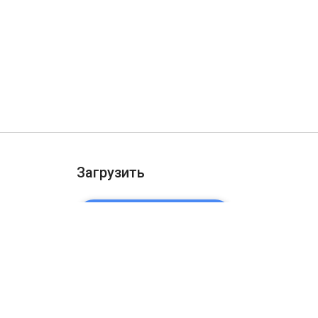
Загрузить
ДОБАВИТЬ В CHROME
ости