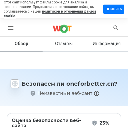
Этот сайт использует файлы cookie для анализа и
персонализации. Продолжая использование сайта, вы
авить
ПРИНЯТЬ
соглашаетесь с нашей
политикой в отношении файлов
ыв на
cookie.
orbetter.cn
menu
Обзор
Отзывы
Информация
Как бы
вы
оценили
этот
сайт от
1 до 5?
Безопасен ли oneforbetter.cn?
Неизвестный веб-сайт
Оценка безопасности веб-
23%
сайта