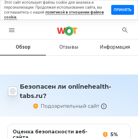
Этот сайт использует файлы cookie для анализа и
персонализации. Продолжая использование сайта, вы
тавить
ПРИНЯТЬ
соглашаетесь с нашей
политикой в отношении файлов
зыв на
cookie.
inehealth-
s.ru
menu
Обзор
Отзывы
Информация
Как бы
вы
оценили
этот
сайт от
Безопасен ли onlinehealth-
1 до 5?
tabs.ru?
Подозрительный сайт
Оценка безопасности веб-
5%
сайта