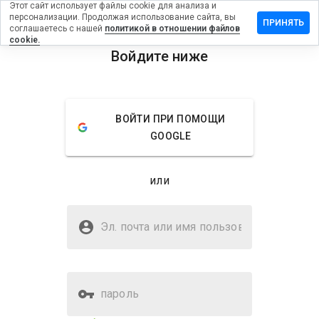
Этот сайт использует файлы cookie для анализа и
персонализации. Продолжая использование сайта, вы
ть отзыв на
ПРИНЯТЬ
соглашаетесь с нашей
политикой в отношении файлов
rishnah17a.ru
cookie.
Войдите ниже
menu
Обзор
Отзывы
Информация
Как бы
ВОЙТИ ПРИ ПОМОЩИ
вы
GOOGLE
оценили
этот
сайт от
или
1 до 5?
Безопасен ли
onlinekrishnah17a.ru?
Эл. почта или имя
пользователя
WOT не доверяет
пароль
Оценка безопасности веб-
20%
сайта