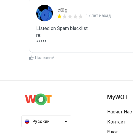
c۞g
17 лет назад
Listed on Spam blacklist

re:

*****
Полезный
MyWOT
Насчет Нас
Русский
Контакт
Блог