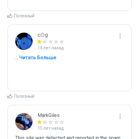
Полезный
c۞g
14 лет назад
...
 Читать Больше
Полезный
MarkGiles
15 лет назад
This site was detected and reported in the spam 