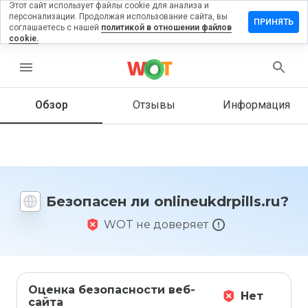
Этот сайт использует файлы cookie для анализа и
персонализации. Продолжая использование сайта, вы
вить
ПРИНЯТЬ
соглашаетесь с нашей
политикой в отношении файлов
в на
cookie.
eukdrpills.ru
menu
Обзор
Отзывы
Информация
Как бы
вы
оценили
этот
сайт от
1 до 5?
Безопасен ли onlineukdrpills.ru?
WOT не доверяет
Оценка безопасности веб-
Нет
сайта