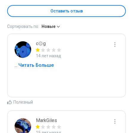
Оставить отзыв
Сортировать по:
Новые
c۞g
14 лет назад
...
 Читать Больше
Полезный
MarkGiles
15 лет назад