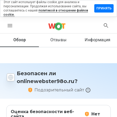
Этот сайт использует файлы cookie для анализа и
персонализации. Продолжая использование сайта, вы
ть отзыв на
ПРИНЯТЬ
соглашаетесь с нашей
политикой в отношении файлов
webster98o.ru
cookie.
menu
Обзор
Отзывы
Информация
Как бы
вы
оценили
этот
сайт от
1 до 5?
Безопасен ли
onlinewebster98o.ru?
Подозрительный сайт
Оценка безопасности веб-
Нет
сайта