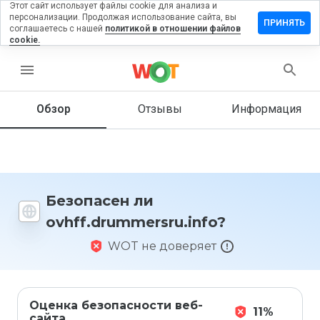
Этот сайт использует файлы cookie для анализа и
персонализации. Продолжая использование сайта, вы
ть отзыв на
ПРИНЯТЬ
соглашаетесь с нашей
политикой в отношении файлов
rummersru.info
cookie.
menu
Обзор
Отзывы
Информация
Как бы
вы
оценили
этот
сайт от
1 до 5?
Безопасен ли
ovhff.drummersru.info?
WOT не доверяет
Оценка безопасности веб-
11%
сайта