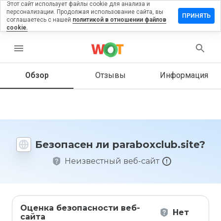
Этот сайт использует файлы cookie для анализа и
персонализации. Продолжая использование сайта, вы
вить
ПРИНЯТЬ
соглашаетесь с нашей
политикой в отношении файлов
в на
cookie.
oxclub.site
menu
Обзор
Отзывы
Информация
Как бы
вы
оценили
этот
сайт от
1 до 5?
Безопасен ли paraboxclub.site?
Неизвестный веб-сайт
Оценка безопасности веб-
Нет
сайта