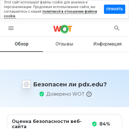
Этот сайт использует файлы cookie для анализа и
персонализации. Продолжая использование сайта, вы
ставить
ПРИНЯТЬ
соглашаетесь с нашей
политикой в отношении файлов
тзыв на
cookie.
dx.edu
menu
Обзор
Отзывы
Информация
Как бы
вы
оценили
этот
сайт от
1 до 5?
Безопасен ли pdx.edu?
Доверено WOT
Оценка безопасности веб-
84%
сайта