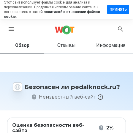
Этот сайт использует файлы cookie для анализа и
персонализации. Продолжая использование сайта, вы
авить
ПРИНЯТЬ
соглашаетесь с нашей
политикой в отношении файлов
ыв на
cookie.
alknock.ru
menu
Обзор
Отзывы
Информация
Как бы
вы
оценили
этот
сайт от
1 до 5?
Безопасен ли pedalknock.ru?
Неизвестный веб-сайт
Оценка безопасности веб-
2%
сайта