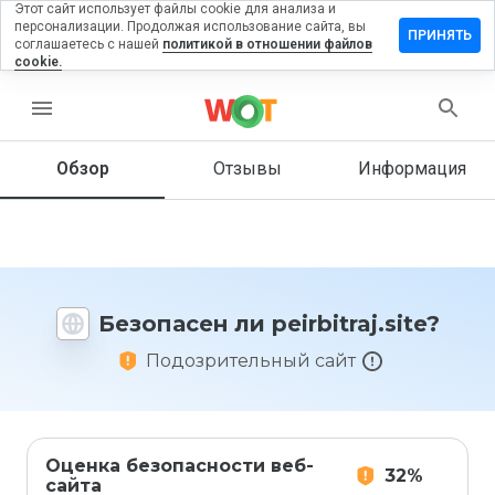
Этот сайт использует файлы cookie для анализа и
персонализации. Продолжая использование сайта, вы
тавить
ПРИНЯТЬ
соглашаетесь с нашей
политикой в отношении файлов
зыв на
cookie.
bitraj.site
menu
Обзор
Отзывы
Информация
Как бы
вы
оценили
этот
сайт от
1 до 5?
Безопасен ли peirbitraj.site?
Подозрительный сайт
Оценка безопасности веб-
32%
сайта