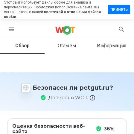
Этот сайт использует файлы cookie для анализа и
персонализации. Продолжая использование сайта, вы
ставить
ПРИНЯТЬ
соглашаетесь с нашей
политикой в отношении файлов
тзыв на
cookie.
etgut.ru
menu
Обзор
Отзывы
Информация
Как бы
вы
оценили
этот
сайт от
1 до 5?
Безопасен ли petgut.ru?
Доверено WOT
Оценка безопасности веб-
36%
сайта