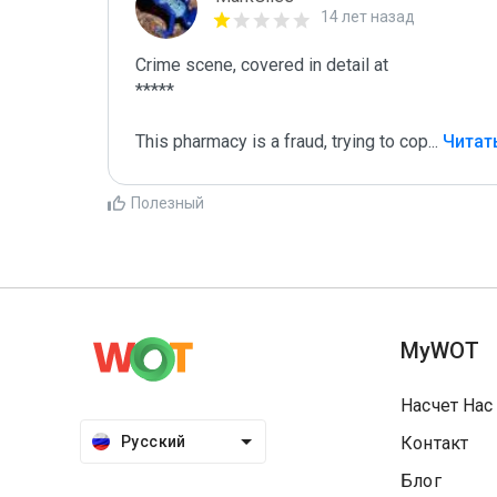
14 лет назад
Crime scene, covered in detail at

*****

This pharmacy is a fraud, trying to cop
...
 Читат
Полезный
MyWOT
Насчет Нас
Русский
Контакт
Блог